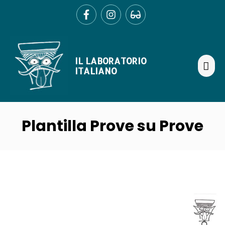
Ir
al
contenido
ME
IL LABORATORIO
PRI
ITALIANO
Plantilla Prove su Prove
Navegación
de
entradas