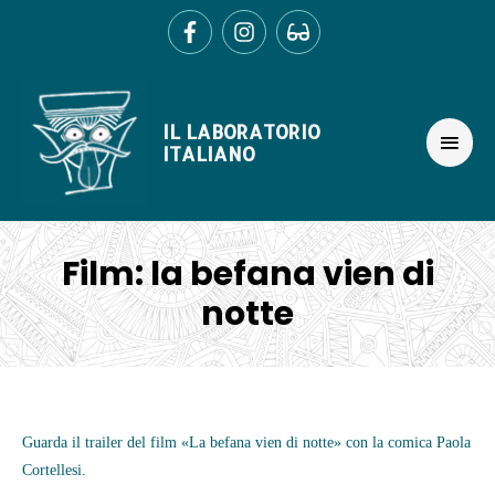
Ir
al
contenido
MEN
IL LABORATORIO
PRIN
ITALIANO
Film: la befana vien di
notte
Navegación
de
Guarda il trailer del film «La befana vien di notte» con la comica Paola
entradas
Cortellesi.