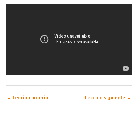
←
Lección anterior
Lección siguiente
→