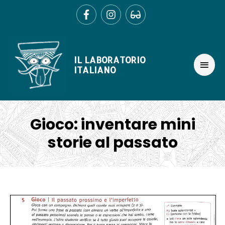
Ir
al
contenido
MEN
IL LABORATORIO
PRIN
ITALIANO
Gioco: inventare mini
storie al passato
Navegación
de
entradas