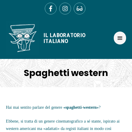
Ir
al
contenido
MEN
IL LABORATORIO
PRIN
ITALIANO
Spaghetti western
Navegación
de
Hai mai sentito parlare del genere
«spaghetti-western»
?
entradas
Ebbene, si tratta di un genere cinematografico a sé stante, ispirato ai
western americani ma «adattati» da registi italiani in modo così