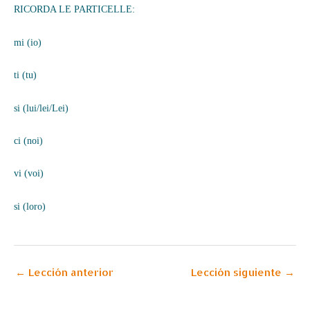
RICORDA LE PARTICELLE:
mi (io)
ti (tu)
si (lui/lei/Lei)
ci (noi)
vi (voi)
si (loro)
←
Lección anterior
Lección siguiente
→