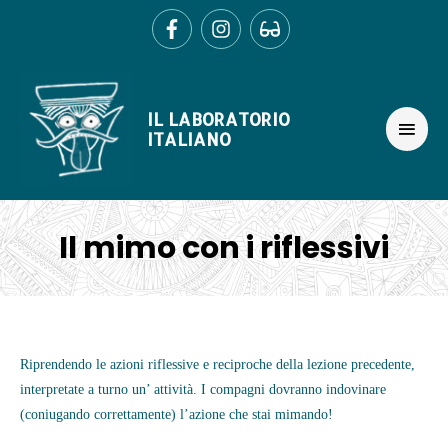
Ir
al
contenido
MEN
IL LABORATORIO
PRIN
ITALIANO
Il mimo con i riflessivi
Navegación
de
Riprendendo le azioni riflessive e reciproche della lezione precedente,
entradas
interpretate a turno un’ attività. I compagni dovranno indovinare
(coniugando correttamente) l’azione che stai mimando!