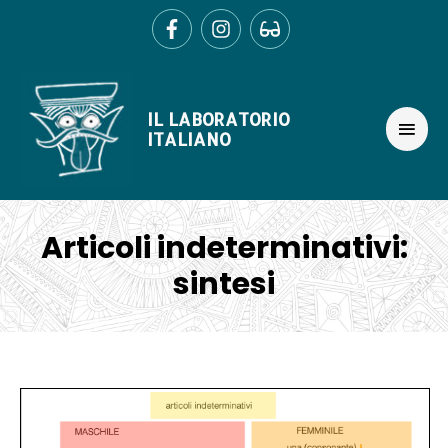
Ir
al
contenido
MEN
IL LABORATORIO
PRIN
ITALIANO
Articoli indeterminativi:
sintesi