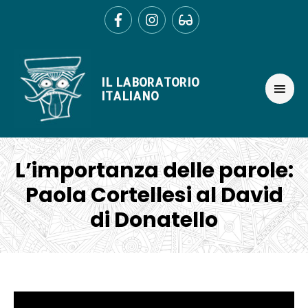
Ir
al
contenido
MEN
IL LABORATORIO
PRIN
ITALIANO
L’importanza delle parole:
Paola Cortellesi al David
di Donatello